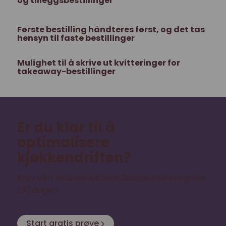
og tilleggsbestillinger
Første bestilling håndteres først, og det tas
hensyn til faste bestillinger
Mulighet til å skrive ut kvitteringer for
takeaway-bestillinger
Er du klar til å
optimalisere
kjøkkendriften?
Prøv vårt intuitive Kitchen Display System gratis
i 30 dager!
Start gratis prøve