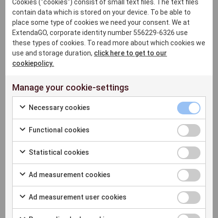
Cookies ("cookies") consist of small text files. The text files
contain data which is stored on your device. To be able to
place some type of cookies we need your consent. We at
Slik fungerer det
ExtendaGO, corporate identity number 556229-6326 use
these types of cookies. To read more about which cookies we
use and storage duration,
click here to get to our
Bestillingene vises i sanntid når de kommer
cookiepolicy.
inn fra servitørene, nettbaserte
bestillingssystemer eller
Manage your cookie-settings
selvbetjeningsstasjoner.
De organiseres slik at første bestilling
Necessary cookies
håndteres først, samtidig som det tas
hensyn til faste hentetider. En fargekodet
Functional cookies
statusskjerm forenkler bestillingsprosessen.
Statistical cookies
Når bestillingen er ferdig, kan kunden se at
den er klar for henting på skjermen som
Ad measurement cookies
vender ut mot lokalet.
Ad measurement user cookies