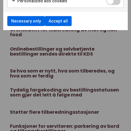
Personalized ads cookies
Hovedfunksjoner
Necessary only
Accept all
Grensesnitt for tilberedning av mat og non-
food
Onlinebestillinger og selvbetjente
bestillinger sendes direkte til KDS
Se hva som er nytt, hva som tilberedes, og
hva som er ferdig
Tydelig fargekoding av bestillingsstatusen
som gjør det lett å følge med
Støtter flere tilberedningsstasjoner
Funksjoner for servitøren: parkering av bord