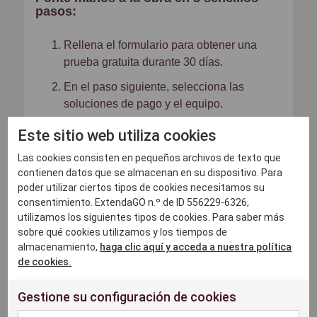
pasos:
Rellena el formulario para obtener una
prueba gratuita durante 30 días.
En el paso siguiente, selecciona las
soluciones de pago y el equipo.
Añade los productos que tienes listos para
Este sitio web utiliza cookies
la venta.
Las cookies consisten en pequeños archivos de texto que
contienen datos que se almacenan en su dispositivo. Para
Para empezar, lo único que necesitas es un
poder utilizar ciertos tipos de cookies necesitamos su
dispositivo iOS. Utiliza uno que ya tengas o
consentimiento. ExtendaGO n.º de ID 556229-6326,
encarga uno nuevo (y el equipo que sea
utilizamos los siguientes tipos de cookies. Para saber más
necesario) en la tienda web de nuestro
sobre qué cookies utilizamos y los tiempos de
almacenamiento,
haga clic aquí y acceda a nuestra política
colaborador, a la cual podrás acceder después
de cookies.
de enviar el formulario.
Si quieres seguir usando ExtendaGO una vez
Gestione su configuración de cookies
transcurridos 30 días, solo tienes que añadir una