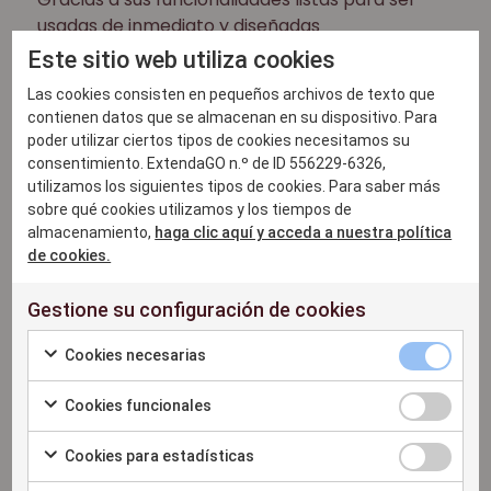
usadas de inmediato y diseñadas
específicamente para pymes de todos los
Este sitio web utiliza cookies
segmentos del comercio minorista y la
Las cookies consisten en pequeños archivos de texto que
restauración, los clientes pueden tenerlo todo
contienen datos que se almacenan en su dispositivo. Para
listo en cuestión de minutos tras seguir un
poder utilizar ciertos tipos de cookies necesitamos su
proceso de 3 pasos en la web de ExtendaGO.
consentimiento. ExtendaGO n.º de ID 556229-6326,
Los únicos requisitos son tener un dispositivo
utilizamos los siguientes tipos de cookies. Para saber más
con iOS y conexión a Internet.
sobre qué cookies utilizamos y los tiempos de
almacenamiento,
haga clic aquí y acceda a nuestra política
En palabras de Henning Lieng, director de
de cookies.
Extenda Retail para pymes:
«Ahora que el
mundo empieza a recuperarse lentamente de
Gestione su configuración de cookies
la pandemia, estamos deseosos de lanzar el
programa de partners Ignite en toda Europa.
Cookies necesarias
La iniciativa da pie a más oportunidades de
colaboración con proveedores líderes en
Cookies funcionales
nuestros mercados objetivo, y refuerza aún
más nuestra posición como proveedor
Cookies para estadísticas
innovador de soluciones de TPV en la nube