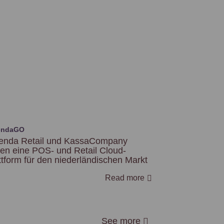
endaGO
enda Retail und KassaCompany
ten eine POS- und Retail Cloud-
ttform für den niederländischen Markt
Read more
See more