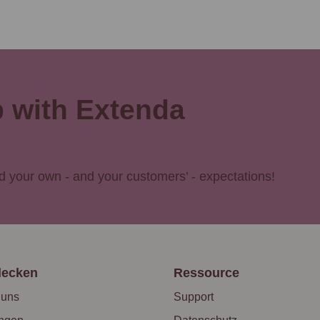
p with Extenda
 your own - and your customers’ - expectations!
decken
Ressource
 uns
Support