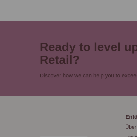
Ready to level u
Retail?
Discover how we can help you to exceed
Ent
Über