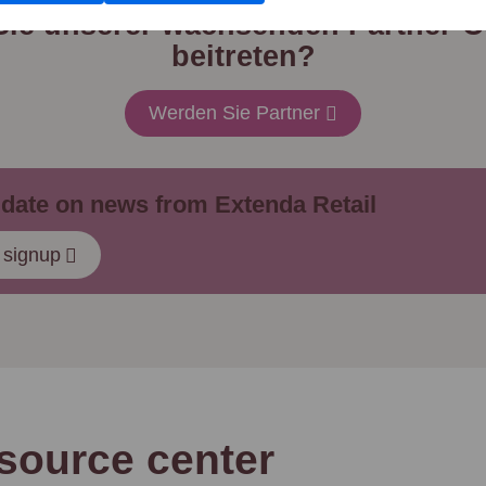
Sie unserer wachsenden Partner-
beitreten?
Werden Sie Partner
 date on news from Extenda Retail
 signup
source center