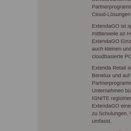
Partnerprogramm 
Cloud-Lösungen 
ExtendaGO ist sp
mittlerweile an 
ExtendaGO Einze
auch kleinen und
cloudbasierte PO
Extenda Retail 
Benelux und auf
Partnerprogramm 
Unternehmen bünd
IGNITE registri
ExtendaGO eine 
zu Schulungen, V
umfasst.