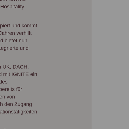
Hospitality
ipiert und kommt
ahren verhilft
d bietet nun
tegrierte und
um UK, DACH,
d mit IGNITE ein
 des
ereits für
gen von
uch den Zugang
tionstätigkeiten