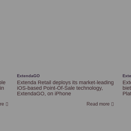
ExtendaGO
Ext
ble
Extenda Retail deploys its market-leading
Ext
in
iOS-based Point-Of-Sale technology,
bie
ExtendaGO, on iPhone
Pla
re
Read more