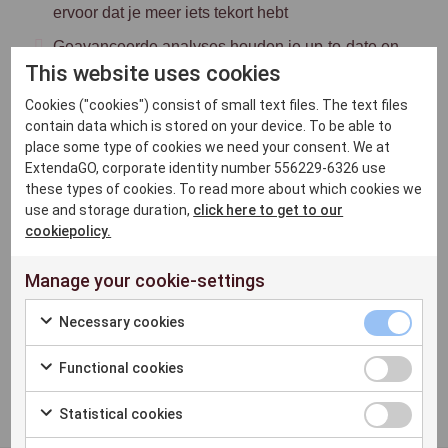
ervoor dat je meer iets tekort hebt
Geavanceerde analyses houden je up-to-date en
This website uses cookies
in controle
Cookies ("cookies") consist of small text files. The text files
Meer informatie
contain data which is stored on your device. To be able to
place some type of cookies we need your consent. We at
ExtendaGO, corporate identity number 556229-6326 use
these types of cookies. To read more about which cookies we
use and storage duration,
click here to get to our
cookiepolicy.
Manage your cookie-settings
Necessary cookies
Functional cookies
Statistical cookies