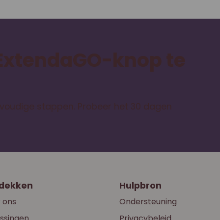
 ExtendaGO-knop te
envoudige stappen. Probeer het 30 dagen
dekken
Hulpbron
 ons
Ondersteuning
ssingen
Privacybeleid