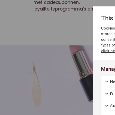
met cadeaubonnen,
loyaliteitsprogramma's en meer.
This
Cookies 
stored 
consent
types o
click he
Manag
Ne
Fun
Sta