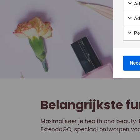
Ad
Ad
Per
Nece
Belangrijkste fu
Maximaliseer je health and beauty-b
ExtendaGO, speciaal ontworpen voo