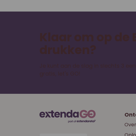
Klaar om op de
drukken?
Je kunt aan de slag in slechts 3 e
gratis, let's GO!
Ont
Over
Oplo