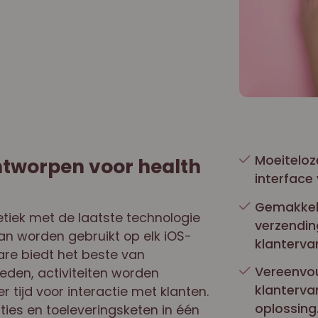
Moeiteloze
ntworpen voor health
interface
Gemakkeli
tiek met de laatste technologie
verzendin
kan worden gebruikt op elk iOS-
klanterva
re biedt het beste van
Vereenvou
eden, activiteiten worden
klanterva
 tijd voor interactie met klanten.
oplossing
aties en toeleveringsketen in één