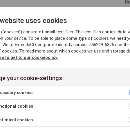
B
gr
t
 website uses cookies
ru
a
("cookies") consist of small text files. The text files contain data w
on your device. To be able to place some type of cookies we need y
. We at ExtendaGO, corporate identity number 556229-6326 use th
f cookies. To read more about which cookies we use and storage du
re to get to our cookiepolicy.
e your cookie-settings
Aanpasbaar,
kosteneffectief en
cessary cookies
klaar voor gebruik
ctional cookies
tistical cookies
Ons toonaangevende POS en verenigd