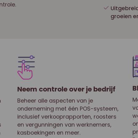
trole.
Uitgebrei
groeien en
B
Neem controle over je bedrijf
M
n
Beheer alle aspecten van je
v
onderneming met één POS-systeem,
w
inclusief verkooprapporten, roosters
o
s
en vergunningen van werknemers,
p
n
kasboekingen en meer.