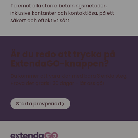
Ta emot alla större betalningsmetoder,
inklusive kontanter och kontaktlösa, på ett
säkert och effektivt sätt.
Är du redo att trycka på
ExtendaGO-knappen?
Du kommer att vara klar med bara 3 enkla steg.
Prova det gratis i 30 dagar - låt oss gå!
Starta provperiod