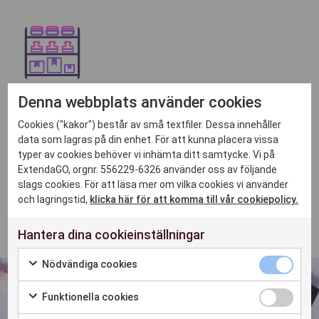
Håll dig fullt utrustad
Denna webbplats använder cookies
Med
GO Look
&
GO CTRL
kan du hantera lagret i
Cookies ("kakor") består av små textfiler. Dessa innehåller
realtid, få varningar om låga lagernivåer och
data som lagras på din enhet. För att kunna placera vissa
hålla dina bästsäljande produkter i lager. Du kan
typer av cookies behöver vi inhämta ditt samtycke. Vi på
enkelt hantera storleks- och färgvarianter,
ExtendaGO, orgnr. 556229-6326 använder oss av följande
slags cookies. För att läsa mer om vilka cookies vi använder
överföra artiklar mellan olika platser, hantera
och lagringstid,
klicka här för att komma till vår cookiepolicy.
returer och byten och fylla på lager
omedelbart.
Hantera dina cookieinställningar
Nödvändiga cookies
Funktionella cookies
Anpassningsbar,