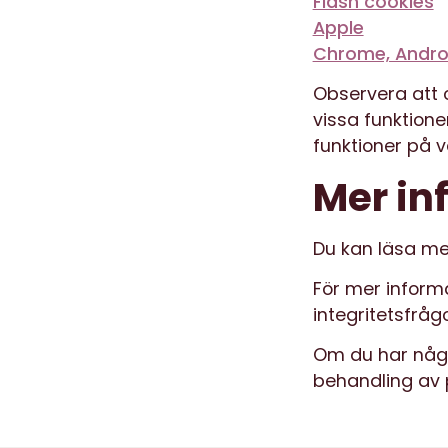
Flash cookies
Apple
Chrome, Andro
Observera att 
vissa funktion
funktioner på 
Mer in
Du kan läsa m
För mer inform
integritetsfråg
Om du har någr
behandling av