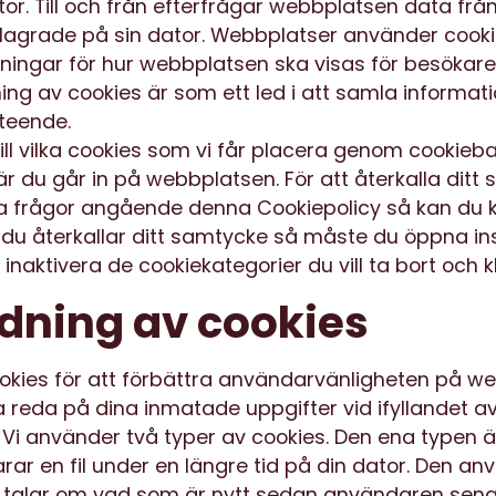
r. Till och från efterfrågar webbplatsen data frå
agrade på sin dator. Webbplatser använder cookies
llningar för hur webbplatsen ska visas för besökar
ing av cookies är som ett led i att samla informat
teende.
ill vilka cookies som vi får placera genom cookie
du går in på webbplatsen. För att återkalla ditt 
a frågor angående denna Cookiepolicy så kan du 
 du återkallar ditt samtycke så måste du öppna in
 inaktivera de cookiekategorier du vill ta bort och k
ning av cookies
okies för att förbättra användarvänligheten på w
 reda på dina inmatade uppgifter vid ifyllandet a
 Vi använder två typer av cookies. Den ena typen ä
ar en fil under en längre tid på din dator. Den anvä
 talar om vad som är nytt sedan användaren sena