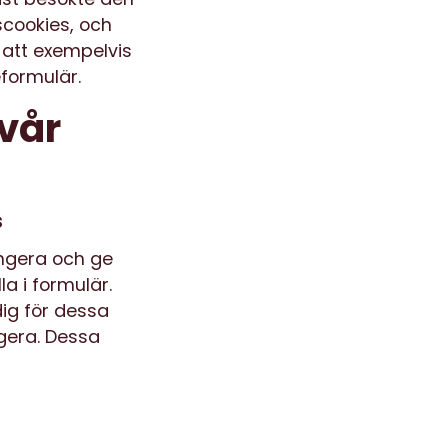
scookies, och
 att exempelvis
eformulär.
 vår
s
ngera och ge
la i formulär.
dig för dessa
gera. Dessa