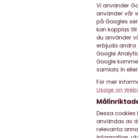
Vi använder Goo
använder vår w
på Googles ser
kan kopplas til
du använder vår
erbjuda andra t
Google Analyti
Google kommer 
samlats in elle
För mer informa
Usage on Webs
Målinriktad
Dessa cookies 
användas av des
relevanta annon
information, ut