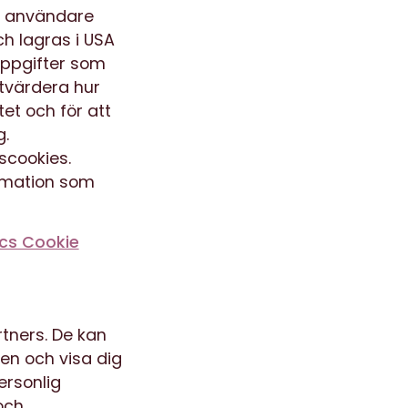
ra användare
h lagras i USA
uppgifter som
utvärdera hur
et och för att
g.
scookies.
rmation som
ics Cookie
tners. De kan
en och visa dig
ersonlig
och