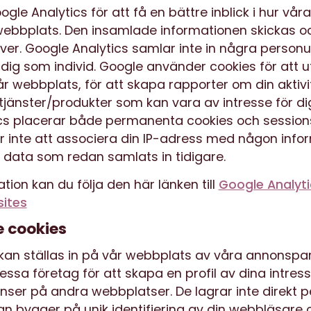
gle Analytics för att få en bättre inblick i hur vå
ebbplats. Den insamlade informationen skickas oc
ver. Google Analytics samlar inte in några person
l dig som individ. Google använder cookies för att 
 webbplats, för att skapa rapporter om din aktivit
jänster/produkter som kan vara av intresse för di
cs placerar både permanenta cookies och session
inte att associera din IP-adress med någon info
r data som redan samlats in tidigare.
tion kan du följa den här länken till
Google Analyt
ites
e cookies
kan ställas in på vår webbplats av våra annonspar
sa företag för att skapa en profil av dina intress
ser på andra webbplatser. De lagrar inte direkt p
an bygger på unik identifiering av din webbläsare 