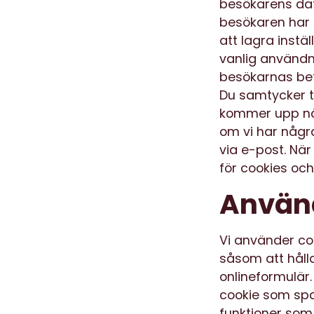
besökarens dato
besökaren har l
att lagra instä
vanlig användn
besökarnas be
Du samtycker t
kommer upp när 
om vi har någr
via e-post. När
för cookies och
Använd
Vi använder co
såsom att hålla
onlineformulär.
cookie som spar
funktioner som