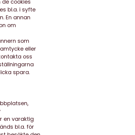
n de cookies
 bl.a. i syfte
en. En annan
ion om
bannern som
samtycke eller
kontakta oss
ställningarna
licka spara.
ebbplatsen,
v
r en varaktig
nds bl.a. för
st besökte den