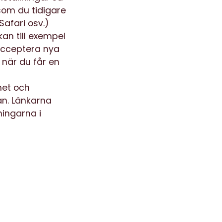
som du tidigare
Safari osv.)
an till exempel
 acceptera nya
 när du får en
het och
an. Länkarna
ningarna i