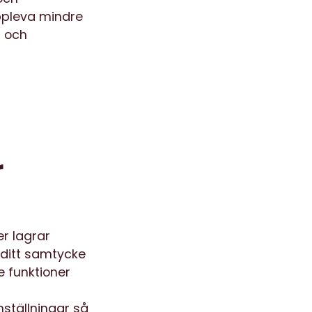
uppleva mindre
r och
r
er lagrar
e ditt samtycke
 funktioner
ställningar så