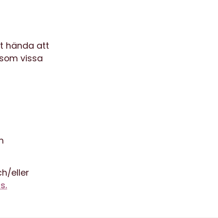
t hända att
rsom vissa
m
h/eller
s.