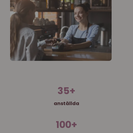
35
+
anställda
100
+