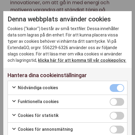
innovationer, om att gå in med energi och
motivera varandra att ständigt tänja på
gränserna.
Denna webbplats använder cookies
Cookies ("kakor") består av små textfiler. Dessa innehåller
data som lagras på din enhet. För att kunna placera vissa
typer av cookies behöver vi inhämta ditt samtycke. Vi på
ExtendaGO, orgnr. 556229-6326 använder oss av följande
slags cookies. För att läsa mer om vilka cookies vi använder
Kunskap
och lagringstid,
klicka här för att komma till vår cookiepolicy.
Vi känner våra kunder, och att bidra till deras
framgång är alltid vårt främsta mål. Vi är stolta
Hantera dina cookieinställningar
över kvaliteten på våra produkter och
Nödvändiga cookies
tjänsterna i vårt omfattande partnernätverk.
Funktionella cookies
Cookies för statistik
Cookies för annonsmätning
Mod