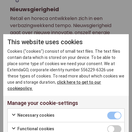
Nieuwsgierigheid
Retail en horeca ontwikkelen zich in een
verbazingwekkend tempo. Nieuwsgierigheid
gaat over nieuwe innovatie, onszelf energie
geven en elkaar motiveren om continu de
This website uses cookies
grenzen te verleggen.
Cookies ("cookies") consist of small text files. The text files
contain data which is stored on your device. To be able to
place some type of cookies we need your consent. We at
ExtendaGO, corporate identity number 556229-6326 use
these types of cookies. To read more about which cookies we
use and storage duration,
click here to get to our
Kennis
cookiepolicy.
We kennen onze klanten en bijdragen aan hun
Manage your cookie-settings
succes is altijd ons belangrijkste doel. We zijn
trots op de kwaliteit van onze producten en de
Necessary cookies
diensten van ons uitgebreide partnernetwerk.
Functional cookies