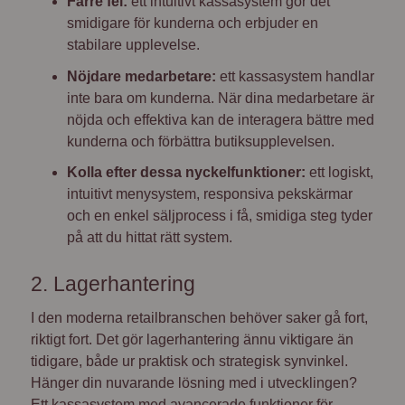
Färre fel:
ett intuitivt kassasystem gör det
smidigare för kunderna och erbjuder en
stabilare upplevelse.
Nöjdare medarbetare:
ett kassasystem handlar
inte bara om kunderna. När dina medarbetare är
nöjda och effektiva kan de interagera bättre med
kunderna och förbättra butiksupplevelsen.
Kolla efter dessa nyckelfunktioner:
ett logiskt,
intuitivt menysystem, responsiva pekskärmar
och en enkel säljprocess i få, smidiga steg tyder
på att du hittat rätt system.
2.
Lagerhantering
I den moderna retailbranschen behöver saker gå fort,
riktigt fort. Det gör lagerhantering ännu viktigare än
tidigare, både ur praktisk och strategisk synvinkel.
Hänger din nuvarande lösning med i utvecklingen?
Ett kassasystem med avancerade funktioner för