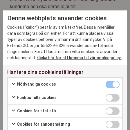
kunderna och öka deras lojalitet.
Använd din kunddata för att skapa
Denna webbplats använder cookies
personliga erbjudanden:
en integrerad
Cookies ("kakor") består av små textfiler. Dessa innehåller
lösning ger dig tillgång till massvis av nyttig
data som lagras på din enhet. För att kunna placera vissa
data, exempelvis köphistorik, preferenser och
typer av cookies behöver vi inhämta ditt samtycke. Vi på
kontaktinformation. Företag med all
ExtendaGO, orgnr. 556229-6326 använder oss av följande
kundinformation på samma plats har bättre
slags cookies. För att läsa mer om vilka cookies vi använder
och lagringstid,
klicka här för att komma till vår cookiepolicy.
möjlighet att erbjuda personlig service, belöna
lojala kunder och skapa skräddarsydd
Hantera dina cookieinställningar
kommunikation.
Lojalitetsprogram och riktad
Nödvändiga cookies
marknadsföring:
gör dina lojalitetsprogram
bättre än någonsin tidigare genom att engagera
Funktionella cookies
dina kunder och uppmuntra till nya köp.
Cookies för statistik
Öka kundernas engagemang och få dem att
återkomma:
personliga kundupplevelser gör att
Cookies för annonsmätning
de väljer att återkomma. Det är också ett sätt att