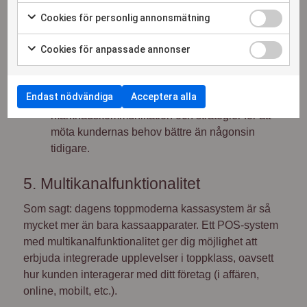
göra kunder till ambassadörer som sprider
Cookies för personlig annonsmätning
positiv word of mouth och skapar nya affärer.
Cookies för anpassade annonser
Datadrivna kundinsikter:
integrationen ger dig
bättre insikt i kundernas beteenden och
önskemål än någonsin tidigare. Retailföretag
Endast nödvändiga
Acceptera alla
kan använda detta för att optimera erbjudanden,
marknadskommunikation och strategier för att
möta kundernas behov bättre än någonsin
tidigare.
5. Multikanalfunktionalitet
Som sagt: dagens toppmoderna kassasystem är så
mycket mer än bara kassaapparater. Ett POS-system
med multikanalfunktionalitet ger dig möjlighet att
erbjuda integrerade upplevelser i toppklass, oavsett
hur kunden interagerar med ditt företag (i affären,
online, mobilt, etc.).