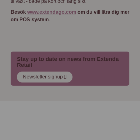
tillväxt - både på kort och lång sikt.
Besök
www.extendago.com
om du vill lära dig mer
om POS-system.
Stay up to date on news from Extenda
Retail
Newsletter signup