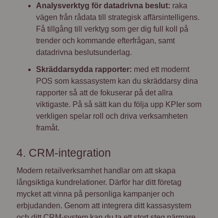
Analysverktyg för datadrivna beslut:
raka
vägen från rådata till strategisk affärsintelligens.
Få tillgång till verktyg som ger dig full koll på
trender och kommande efterfrågan, samt
datadrivna beslutsunderlag.
Skräddarsydda rapporter:
med ett modernt
POS som kassasystem kan du skräddarsy dina
rapporter så att de fokuserar på det allra
viktigaste. På så sätt kan du följa upp KPIer som
verkligen spelar roll och driva verksamheten
framåt.
4. CRM-integration
Modern retailverksamhet handlar om att skapa
långsiktiga kundrelationer. Därför har ditt företag
mycket att vinna på personliga kampanjer och
erbjudanden. Genom att integrera ditt kassasystem
och ditt CRM-system kan du ta ett stort steg närmare