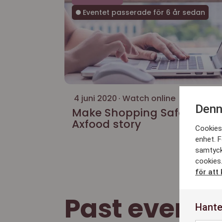
Eventet passerade för 6 år sedan
4 juni 2020
Watch online
Denn
Make Shopping Safe feat.
Axfood story
Cookies 
enhet. F
samtyck
cookies.
för att
Past events
Hante