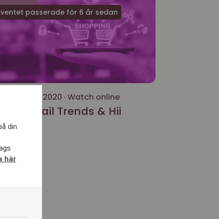
ventet passerade för 6 år sedan
 november 2020
Watch online
gital Retail Trends & Hii
tail
på din
lags
a här