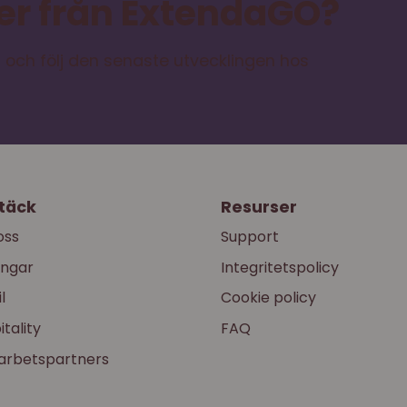
mer från ExtendaGO?
 och följ den senaste utvecklingen hos
täck
Resurser
oss
Support
ingar
Integritetspolicy
l
Cookie policy
itality
FAQ
rbetspartners