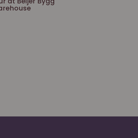
ur at Beijer Bygg
arehouse