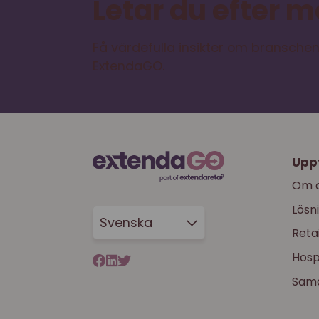
Letar du efter 
Få värdefulla insikter om branschen
ExtendaGO.
Upp
Om 
Lösn
Svenska
Retai
Hosp
Sama