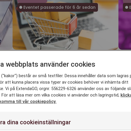
Eventet passerade för 6 år sedan
E
17 november 2020
Watch online
26
a webbplats använder cookies
WMS Trends 2020
Di
Re
("kakor") består av små textfiler. Dessa innehåller data som lagras 
ör att kunna placera vissa typer av cookies behöver vi inhämta ditt
e. Vi på ExtendaGO, orgnr. 556229-6326 använder oss av följande s
 För att läsa mer om vilka cookies vi använder och lagringstid,
klick
1
2
…
 komma till vår cookiepolicy.
ra dina cookieinställningar