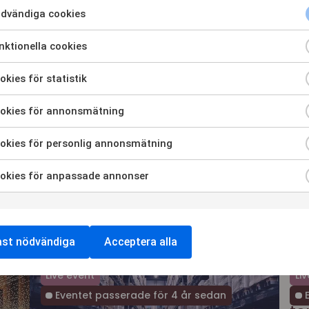
dvändiga cookies
ktionella cookies
Live event
Li
Eventet passerade för 3 år sedan
E
kies för statistik
okies för annonsmätning
okies för personlig annonsmätning
okies för anpassade annonser
8 mars 2023
Gothenburg, Sweden
26
Extenda Retail joins D-
Ex
Congress 2023
20
ast nödvändiga
Acceptera alla
15 
Live event
Li
NY
Eventet passerade för 4 år sedan
E