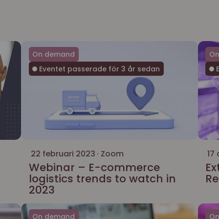
On demand
On
Eventet passerade för 3 år sedan
E
22 februari 2023
Zoom
17 
Webinar – E-commerce
Ex
logistics trends to watch in
Re
2023
On demand
On