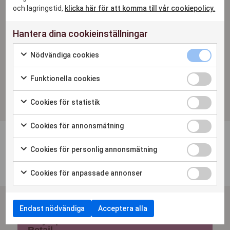
kompatibilitet det molnbaserade systemet flexiblare
och lagringstid,
klicka här för att komma till vår cookiepolicy.
och mer portabelt än någonsin förr. Och för de som
ännu inte har börjat använda systemet är detta ännu
Hantera dina cookieinställningar
en anledning till att utforska och anta fördelarna med
ett molnbaserat POS som ExtendaGO.
Nödvändiga cookies
Funktionella cookies
Boka demo
Cookies för statistik
Cookies för annonsmätning
Cookies för personlig annonsmätning
Cookies för anpassade annonser
Endast nödvändiga
Acceptera alla
Stay up to date on news from Extenda
Retail