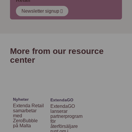
Newsletter signup
More from our resource
center
Nyheter
ExtendaGO
Extenda Retail
ExtendaGO
samarbetar
lanserar
med
partnerprogram
ZeroBubble
för
på Malta
återförsäljare
runt om i